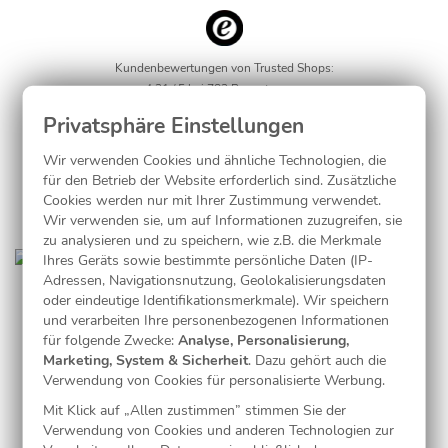
Kundenbewertungen von Trusted Shops:
4.21 / 5 bei 782 Bewertungen
Wir verwenden Cookies und ähnliche Technologien, die
für den Betrieb der Website erforderlich sind. Zusätzliche
UNSERE DANKSAGUNGSKARTEN:
Cookies werden nur mit Ihrer Zustimmung verwendet.
AUF EINEN BLICK
Wir verwenden sie, um auf Informationen zuzugreifen, sie
zu analysieren und zu speichern, wie z.B. die Merkmale
Ihres Geräts sowie bestimmte persönliche Daten (IP-
Adressen, Navigationsnutzung, Geolokalisierungsdaten
SCHNELLER VERSAND INNERHALB
oder eindeutige Identifikationsmerkmale). Wir speichern
ÖSTERREICHS
und verarbeiten Ihre personenbezogenen Informationen
für folgende Zwecke:
Analyse, Personalisierung,
Marketing, System & Sicherheit
. Dazu gehört auch die
Wir bearbeiten Ihre Bestellung sofort, sodass die bestellten
Verwendung von Cookies für personalisierte Werbung.
Dankeskarten
innerhalb weniger Tage versandkostenfrei zu
Mit Klick auf „Allen zustimmen” stimmen Sie der
Ihnen nach Hause geliefert werden können. Falls die Zeit aber
Verwendung von Cookies und anderen Technologien zur
mal besonders drängt, oder Sie die Karten einfach nur so