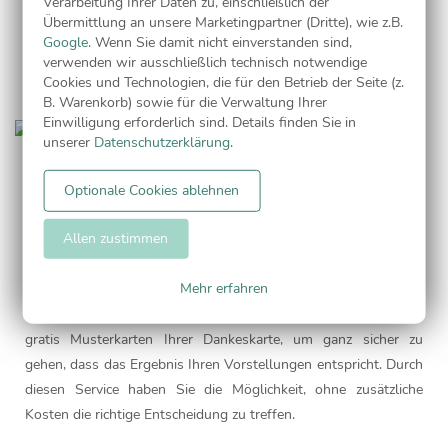
Verarbeitung Ihrer Daten zu, einschließlich der
schnell wie möglich in Ihren Händen halten möchten, haben Sie
Übermittlung an unsere Marketingpartner (Dritte), wie z.B.
zusätzlich die Möglichkeit, zwischen zwei weiteren, noch
Google
. Wenn Sie damit nicht einverstanden sind,
verwenden wir ausschließlich technisch notwendige
schnelleren Versandarten zu wählen.
Cookies und Technologien, die für den Betrieb der Seite (z.
B. Warenkorb) sowie für die Verwaltung Ihrer
Einwilligung erforderlich sind. Details finden Sie in
unserer
Datenschutzerklärung
.
GRATIS MUSTERKARTEN
Optionale Cookies ablehnen
Fällt es Ihnen schwer, sich zwischen verschiedenen
Allen zustimmen
Danksagungskarten
zu entscheiden oder möchten Sie Ihren
Entwurf vor der endgültigen Bestellung einfach gern einmal in
Mehr erfahren
den Händen halten, um sich von der Papier- und Druckqualität
zu überzeugen? Dann bestellen Sie doch einfach bis zu drei
gratis Musterkarten Ihrer Dankeskarte, um ganz sicher zu
gehen, dass das Ergebnis Ihren Vorstellungen entspricht. Durch
diesen Service haben Sie die Möglichkeit, ohne zusätzliche
Kosten die richtige Entscheidung zu treffen.