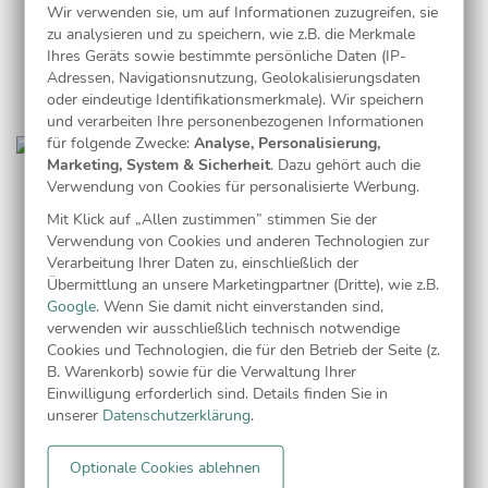
Wir verwenden sie, um auf Informationen zuzugreifen, sie
wie möglich in Ihren Händen halten möchten, haben Sie
zu analysieren und zu speichern, wie z.B. die Merkmale
zusätzlich die Möglichkeit, zwischen zwei weiteren, noch
Ihres Geräts sowie bestimmte persönliche Daten (IP-
schnelleren Versandarten zu wählen.
Adressen, Navigationsnutzung, Geolokalisierungsdaten
oder eindeutige Identifikationsmerkmale). Wir speichern
und verarbeiten Ihre personenbezogenen Informationen
für folgende Zwecke:
Analyse, Personalisierung,
Marketing, System & Sicherheit
. Dazu gehört auch die
GRATIS MUSTERKARTEN
Verwendung von Cookies für personalisierte Werbung.
Mit Klick auf „Allen zustimmen” stimmen Sie der
Fällt es Ihnen schwer, sich zwischen verschiedenen
Taufkarten
Verwendung von Cookies und anderen Technologien zur
Verarbeitung Ihrer Daten zu, einschließlich der
zu entscheiden oder möchten Sie Ihren Entwurf vor der
Übermittlung an unsere Marketingpartner (Dritte), wie z.B.
endgültigen Bestellung einfach gern einmal in den Händen
Google
. Wenn Sie damit nicht einverstanden sind,
halten, um sich von der Papier- und Druckqualität zu
verwenden wir ausschließlich technisch notwendige
überzeugen? Dann bestellen Sie doch einfach bis zu drei gratis
Cookies und Technologien, die für den Betrieb der Seite (z.
B. Warenkorb) sowie für die Verwaltung Ihrer
Musterkarten Ihrer Taufkarte, um ganz sicher zu gehen, dass
Einwilligung erforderlich sind. Details finden Sie in
das Ergebnis Ihren Vorstellungen entspricht. Durch diesen
unserer
Datenschutzerklärung
.
Service haben Sie die Möglichkeit, ohne zusätzliche Kosten die
richtige Entscheidung zu treffen.
Optionale Cookies ablehnen