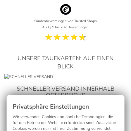
Kundenbewertungen von Trusted Shops:
4.21 / 5 bei 782 Bewertungen
UNSERE TAUFKARTEN: AUF EINEN
BLICK
SCHNELLER VERSAND INNERHALB
ÖSTERREICHS
Wir bearbeiten Ihre Bestellung sofort, sodass die bestellten
Taufkarten
innerhalb weniger Tage versandkostenfrei zu Ihnen
Wir verwenden Cookies und ähnliche Technologien, die
nach Hause geliefert werden können. Falls die Zeit aber mal
für den Betrieb der Website erforderlich sind. Zusätzliche
Cookies werden nur mit Ihrer Zustimmung verwendet.
besonders drängt, oder Sie die Karten einfach nur so schnell