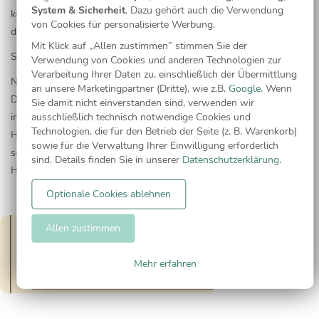
System & Sicherheit
. Dazu gehört auch die Verwendung
kommen, wie der Name schon sagt, im Cocktailkleid, das bis zu
von Cookies für personalisierte Werbung.
den Knien reichen sollte.
Mit Klick auf „Allen zustimmen” stimmen Sie der
Smart Casual
Verwendung von Cookies und anderen Technologien zur
Verarbeitung Ihrer Daten zu, einschließlich der Übermittlung
Noch etwas weniger förmlich geht es auf einer Feier mit dem
an unsere Marketingpartner (Dritte), wie z.B.
Google
. Wenn
Dresscode „Smart Casual“ zu. Männer kommen bei dieser Angabe
Sie damit nicht einverstanden sind, verwenden wir
ausschließlich technisch notwendige Cookies und
in Chino, Anzughose oder in dunkler Jeans. Dazu tragen sie ein
Technologien, die für den Betrieb der Seite (z. B. Warenkorb)
Hemd mit passendem Sakko. Eine Krawatte kann, muss aber nicht
sowie für die Verwaltung Ihrer Einwilligung erforderlich
sein. Frauen tragen ein Kleid oder eine Kombination aus Rock oder
sind. Details finden Sie in unserer
Datenschutzerklärung
.
Hose mit einer Bluse.
Optionale Cookies ablehnen
Allen zustimmen
Mehr erfahren