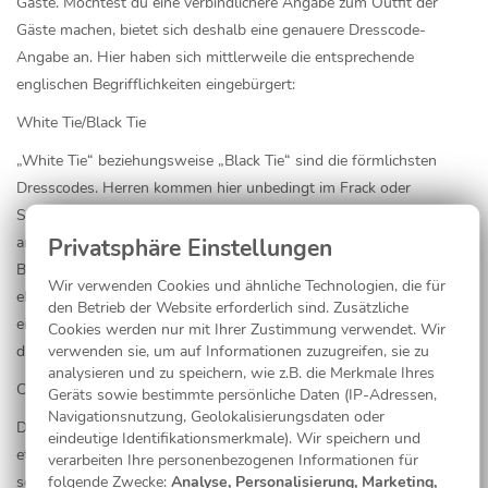
Gäste. Möchtest du eine verbindlichere Angabe zum Outfit der
Gäste machen, bietet sich deshalb eine genauere Dresscode-
Angabe an. Hier haben sich mittlerweile die entsprechende
englischen Begrifflichkeiten eingebürgert:
White Tie/Black Tie
„White Tie“ beziehungsweise „Black Tie“ sind die förmlichsten
Dresscodes. Herren kommen hier unbedingt im Frack oder
Smoking mit weißer bzw. schwarzer Krawatte. Damen sind
angehalten, ein elegantes Abendkleid zu tragen, das bis zum
Boden reicht. Dieser strenge Dresscode ist heute auf Hochzeiten
Wir verwenden Cookies und ähnliche Technologien, die für
eher selten geworden. Wenn du aber in eine adelige Familie
den Betrieb der Website erforderlich sind. Zusätzliche
einheiratest, könnte dieser Dresscode genau die richtige Wahl für
Cookies werden nur mit Ihrer Zustimmung verwendet. Wir
verwenden sie, um auf Informationen zuzugreifen, sie zu
dich sein.
analysieren und zu speichern, wie z.B. die Merkmale Ihres
Cocktail
Geräts sowie bestimmte persönliche Daten (IP-Adressen,
Navigationsnutzung, Geolokalisierungsdaten oder
Die Dresscode-Angabe „Cocktail“ steht für eine festliche, aber
eindeutige Identifikationsmerkmale). Wir speichern und
etwas weniger förmliche Hochzeitsfeier. Für Männer bedeutet sie
verarbeiten Ihre personenbezogenen Informationen für
folgende Zwecke:
Analyse, Personalisierung, Marketing,
schlicht: Trage einen dunklen Anzug mit Krawatte! Die Damen