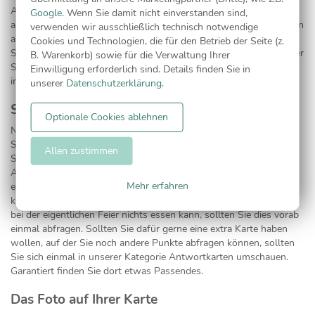
Auswahl an Einladungskarten zur Kommunion und den
Google
. Wenn Sie damit nicht einverstanden sind,
anschließenden Dankeskarten für das Kommen an, sondern stellen
verwenden wir ausschließlich technisch notwendige
auch eine Anzahl an Menükarten zur Bestellung bereit. So können
Cookies und Technologien, die für den Betrieb der Seite (z.
Sie Ihren Gästen schon vor dem Event einen kleinen Überblick über
B. Warenkorb) sowie für die Verwaltung Ihrer
Speisen und Tränke geben. Alle Karten zur Kommunion finden Sie
Einwilligung erforderlich sind. Details finden Sie in
in unserer Hauptkategorie "
Kommunionskarten
".
unserer
Datenschutzerklärung
.
Spezielle Essenswünsche
Optionale Cookies ablehnen
Nicht jeder ist heutzutage ein Fleischliebhaber oder verträgt jede
Speise einwandfrei. Mit den
Menükarten zur Kommunion
können
Allen zustimmen
Sie nicht nur einen ersten Überblick geben, sondern auch
Alternativen aufzählen und eventuell auf Wünsche von Gästen
Mehr erfahren
eingehen. Egal ob vegan, laktosefrei oder glutenfrei, nicht jeder
kann alles essen. Damit sich niemand ausgeschlossen fühlt und
bei der eigentlichen Feier nichts essen kann, sollten Sie dies vorab
einmal abfragen. Sollten Sie dafür gerne eine extra Karte haben
wollen, auf der Sie noch andere Punkte abfragen können, sollten
Sie sich einmal in unserer Kategorie Antwortkarten umschauen.
Garantiert finden Sie dort etwas Passendes.
Das Foto auf Ihrer Karte