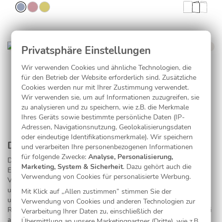
Heiliger Kelch in Blau
Wir verwenden Cookies und ähnliche Technologien, die
für den Betrieb der Website erforderlich sind. Zusätzliche
Cookies werden nur mit Ihrer Zustimmung verwendet.
Wir verwenden sie, um auf Informationen zuzugreifen, sie
zu analysieren und zu speichern, wie z.B. die Merkmale
Ihres Geräts sowie bestimmte persönliche Daten (IP-
Adressen, Navigationsnutzung, Geolokalisierungsdaten
oder eindeutige Identifikationsmerkmale). Wir speichern
Die schönsten Menükarten für Ihre Kommunion
und verarbeiten Ihre personenbezogenen Informationen
für folgende Zwecke:
Analyse, Personalisierung,
Die Kommunion steht vor der Tür. Alle freuen sich auf dieses
Marketing, System & Sicherheit
. Dazu gehört auch die
Ereignis und besonders das Kummunionskind ist sehr aufgeregt.
Verwendung von Cookies für personalisierte Werbung.
Vorbereitungen müssen getroffen werden, Gäste eingeladen und
untergebracht werden, Kleidungen gekauft und gebügelt werden
Mit Klick auf „Allen zustimmen” stimmen Sie der
und vieles mehr. Leicht verliert man den Überblick, doch das
Verwendung von Cookies und anderen Technologien zur
Resultat ist meistens sehr schön. Damit wir Ihnen ein bisschen bei
Verarbeitung Ihrer Daten zu, einschließlich der
allem helfen können, bieten wir Ihnen nicht nur eine riesige
Übermittlung an unsere Marketingpartner (Dritte), wie z.B.