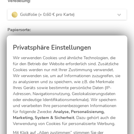
Veredelung:
Goldfolie (+ 0,60 € pro Karte)
Papiersorte:
Mattes Feinstpapier (inkl.)
Wir verwenden Cookies und ähnliche Technologien, die
Eckenform:
für den Betrieb der Website erforderlich sind. Zusätzliche
Cookies werden nur mit Ihrer Zustimmung verwendet.
normale Ecken (inkl.)
Wir verwenden sie, um auf Informationen zuzugreifen, sie
zu analysieren und zu speichern, wie z.B. die Merkmale
Laminierung:
Ihres Geräts sowie bestimmte persönliche Daten (IP-
Adressen, Navigationsnutzung, Geolokalisierungsdaten
oder eindeutige Identifikationsmerkmale). Wir speichern
ohne
(inkl.)
und verarbeiten Ihre personenbezogenen Informationen
für folgende Zwecke:
Analyse, Personalisierung,
Marketing, System & Sicherheit
. Dazu gehört auch die
Jetzt gestalten
Verwendung von Cookies für personalisierte Werbung.
Mit Klick auf „Allen zustimmen” stimmen Sie der