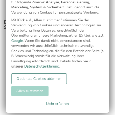
für folgende Zwecke:
Analyse, Personalisierung,
Marketing, System & Sicherheit
. Dazu gehört auch die
Verwendung von Cookies für personalisierte Werbung.
Mit Klick auf „Allen zustimmen” stimmen Sie der
Entdecken Sie passende Produkte aus dieser
Verwendung von Cookies und anderen Technologien zur
Serie
Verarbeitung Ihrer Daten zu, einschließlich der
Übermittlung an unsere Marketingpartner (Dritte), wie z.B.
Google
. Wenn Sie damit nicht einverstanden sind,
Adressaufkleber
verwenden wir ausschließlich technisch notwendige
Cookies und Technologien, die für den Betrieb der Seite (z.
B. Warenkorb) sowie für die Verwaltung Ihrer
Einwilligung erforderlich sind. Details finden Sie in
unserer
Datenschutzerklärung
.
Optionale Cookies ablehnen
Allen zustimmen
Mehr erfahren
WUNDERKARTEN NEWSLETTER
Anmelden und
5€ Gutschein
** sichern!