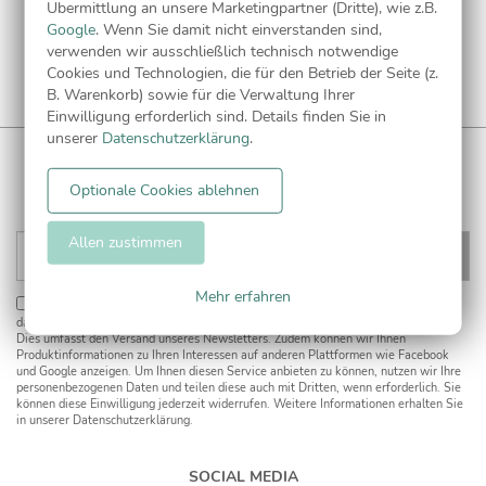
Übermittlung an unsere Marketingpartner (Dritte), wie z.B.
Google
. Wenn Sie damit nicht einverstanden sind,
verwenden wir ausschließlich technisch notwendige
Cookies und Technologien, die für den Betrieb der Seite (z.
B. Warenkorb) sowie für die Verwaltung Ihrer
Einwilligung erforderlich sind. Details finden Sie in
unserer
Datenschutzerklärung
.
WUNDERKARTEN NEWSLETTER
Anmelden und
5€ Gutschein
** sichern!
Optionale Cookies ablehnen
Allen zustimmen
Mehr erfahren
Einwilligung zur Datennutzung für Marketingzwecke:
Hiermit willigen Sie ein,
dass wir Sie mit neuesten Informationen aus unserem Angebot informieren können.
Dies umfasst den Versand unseres Newsletters. Zudem können wir Ihnen
Produktinformationen zu Ihren Interessen auf anderen Plattformen wie Facebook
und Google anzeigen. Um Ihnen diesen Service anbieten zu können, nutzen wir Ihre
personenbezogenen Daten und teilen diese auch mit Dritten, wenn erforderlich. Sie
können diese Einwilligung jederzeit widerrufen. Weitere Informationen erhalten Sie
in unserer Datenschutzerklärung.
SOCIAL MEDIA