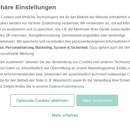
Einwilligung zur Datennutzung für Marketingzwecke:
Hiermit willigen Sie ein, dass wir Sie mi
Cookies und ähnliche Technologien, die für den Betrieb der Website erforderlich s
Versand unseres Newsletters. Zudem können wir Ihnen Produktinformationen zu Ihren Interessen au
anbieten zu können, nutzen wir Ihre personenbezogenen Daten und teilen diese auch mit Dritten, wenn
okies werden nur mit Ihrer Zustimmung verwendet. Wir verwenden sie, um auf Info
Informationen erhalten Sie in unserer Datenschutzerklärung.
ie zu analysieren und zu speichern, wie z.B. die Merkmale Ihres Geräts sowie best
ten (IP-Adressen, Navigationsnutzung, Geolokalisierungsdaten oder eindeutige
EINFACHE UND SICHERE BEZAHLUNG
smerkmale). Wir speichern und verarbeiten Ihre personenbezogenen Informationen f
se, Personalisierung, Marketing, System & Sicherheit
. Dazu gehört auch die V
rsonalisierte Werbung.
„Allen zustimmen” stimmen Sie der Verwendung von Cookies und anderen Technolog
rer Daten zu, einschließlich der Übermittlung an unsere Marketingpartner (Dritte), 
it nicht einverstanden sind, verwenden wir ausschließlich technisch notwendige 
ie für den Betrieb der Seite (z. B. Warenkorb) sowie für die Verwaltung Ihrer Einwi
nd. Details finden Sie in unserer
Datenschutzerklärung
.
Optionale Cookies ablehnen
Allen zustimmen
Mehr erfahren
en Rechnungskauf ist eine vorherige Bonitätsprüfung erforderlich. Diese erfolgt bei der Kaufabwi
ten.de. UNICEF Karten ausgeschlossen. Mindestbestellwert 30€. Keine Barauszahlung oder nachträ