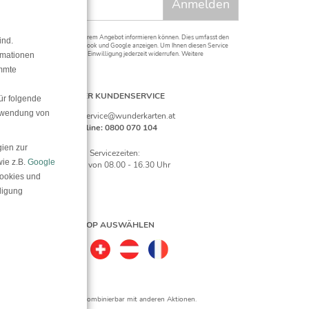
t neuesten Informationen aus unserem Angebot informieren können. Dies umfasst den
ind.
f anderen Plattformen wie Facebook und Google anzeigen. Um Ihnen diesen Service
 erforderlich. Sie können diese Einwilligung jederzeit widerrufen. Weitere
rmationen
immte
UNSER KUNDENSERVICE
ür folgende
erwendung von
E-Mail: service@wunderkarten.at
Hotline: 0800 070 104
ien zur
Servicezeiten:
wie z.B.
Google
Mo - Fr von 08.00 - 16.30 Uhr
Cookies und
lligung
SHOP AUSWÄHLEN
cklung.
gliche Verrechnung. Nicht kombinierbar mit anderen Aktionen.