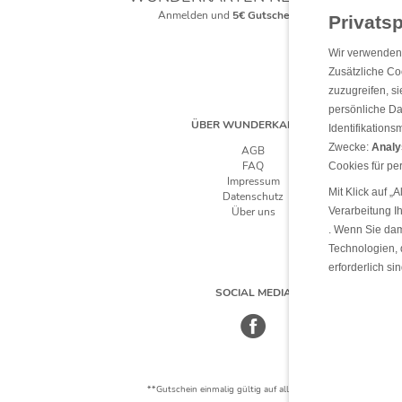
Anmelden und
5€ Gutschein
** sichern!
Wir verwenden 
Zusätzliche Co
zuzugreifen, s
persönliche Da
ÜBER WUNDERKARTEN
Identifikation
Zwecke:
Analy
AGB
FAQ
Cookies für pe
Impressum
Mit Klick auf 
Datenschutz
Über uns
Verarbeitung Ih
. Wenn Sie dam
Technologien, d
erforderlich si
SOCIAL MEDIA
*Für d
**Gutschein einmalig gültig auf alle Produkte auf wunderkar