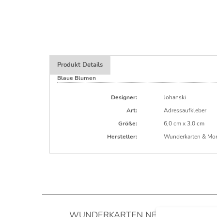
Produkt Details
Blaue Blumen
Designer:
Johanski
Art:
Adressaufkleber
Größe:
6,0 cm x 3,0 cm
Hersteller:
Wunderkarten & Mo
WUNDERKARTEN NEWSLETTER