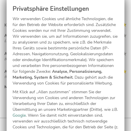
Wir verwenden Cookies und ähnliche Technologien, die
für den Betrieb der Website erforderlich sind. Zusätzliche
Kundenmeinungen (5)
Cookies werden nur mit Ihrer Zustimmung verwendet.
Anonym
Wir verwenden sie, um auf Informationen zuzugreifen, sie
(, 03.03.17)
zu analysieren und zu speichern, wie z.B. die Merkmale
Ihres Geräts sowie bestimmte persönliche Daten (IP-
Adressen, Navigationsnutzung, Geolokalisierungsdaten
Anonym
(Queidersbach, 01.05.16)
oder eindeutige Identifikationsmerkmale). Wir speichern
und verarbeiten Ihre personenbezogenen Informationen
für folgende Zwecke:
Analyse, Personalisierung,
Anonym
Marketing, System & Sicherheit
. Dazu gehört auch die
(82418 Murnau, 30.04.16)
Verwendung von Cookies für personalisierte Werbung.
MEHR LESEN...
Anonym
Mit Klick auf „Allen zustimmen” stimmen Sie der
(, 10.03.16)
Verwendung von Cookies und anderen Technologien zur
Verarbeitung Ihrer Daten zu, einschließlich der
Anonym
Übermittlung an unsere Marketingpartner (Dritte), wie z.B.
(, 13.02.16)
Google
. Wenn Sie damit nicht einverstanden sind,
verwenden wir ausschließlich technisch notwendige
Cookies und Technologien, die für den Betrieb der Seite (z.
WUNDERKARTEN NEWSLETTER