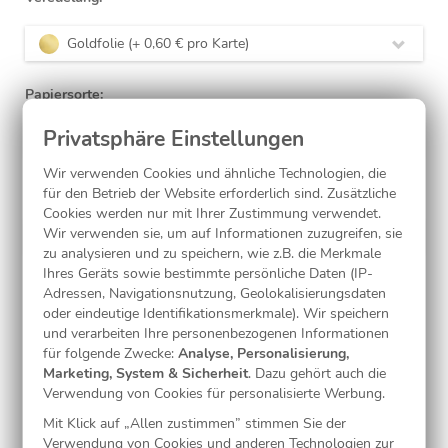
Goldfolie (+ 0,60 € pro Karte)
Papiersorte:
Mattes Feinstpapier (inkl.)
Wir verwenden Cookies und ähnliche Technologien, die
Laminierung:
für den Betrieb der Website erforderlich sind. Zusätzliche
Cookies werden nur mit Ihrer Zustimmung verwendet.
Wir verwenden sie, um auf Informationen zuzugreifen, sie
ohne
(inkl.)
zu analysieren und zu speichern, wie z.B. die Merkmale
Ihres Geräts sowie bestimmte persönliche Daten (IP-
Adressen, Navigationsnutzung, Geolokalisierungsdaten
Jetzt gestalten
oder eindeutige Identifikationsmerkmale). Wir speichern
und verarbeiten Ihre personenbezogenen Informationen
für folgende Zwecke:
Analyse, Personalisierung,
Marketing, System & Sicherheit
. Dazu gehört auch die
Kostenlose Musterkarte
Verwendung von Cookies für personalisierte Werbung.
Mit Klick auf „Allen zustimmen” stimmen Sie der
Verwendung von Cookies und anderen Technologien zur