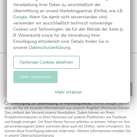
Hinweis:
Wenn Sie unsere quadratischen Karten einzeln
Verarbeitung Ihrer Daten zu, einschließlich der
versenden wollen, verlangt die Post ein erhöhtes Porto.
Übermittlung an unsere Marketingpartner (Dritte), wie z.B.
Google
. Wenn Sie damit nicht einverstanden sind,
verwenden wir ausschließlich technisch notwendige
Cookies und Technologien, die für den Betrieb der Seite (z.
B. Warenkorb) sowie für die Verwaltung Ihrer
Einwilligung erforderlich sind. Details finden Sie in
unserer
Datenschutzerklärung
.
Optionale Cookies ablehnen
WUNDERKARTEN NEWSLETTER
Anmelden und
5€ Gutschein
** sichern!
Allen zustimmen
Mehr erfahren
Einwilligung zur Datennutzung für Marketingzwecke:
Hiermit willigen Sie ein,
dass wir Sie mit neuesten Informationen aus unserem Angebot informieren können.
Dies umfasst den Versand unseres Newsletters. Zudem können wir Ihnen
Produktinformationen zu Ihren Interessen auf anderen Plattformen wie Facebook
und Google anzeigen. Um Ihnen diesen Service anbieten zu können, nutzen wir Ihre
personenbezogenen Daten und teilen diese auch mit Dritten, wenn erforderlich. Sie
können diese Einwilligung jederzeit widerrufen. Weitere Informationen erhalten Sie
in unserer Datenschutzerklärung.