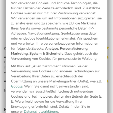
Wir verwenden Cookies und ähnliche Technologien, die
für den Betrieb der Website erforderlich sind. Zusätzliche
Cookies werden nur mit Ihrer Zustimmung verwendet.
Kostenlose Musterkarte
Wir verwenden sie, um auf Informationen zuzugreifen, sie
zu analysieren und zu speichern, wie z.B. die Merkmale
Ihres Geräts sowie bestimmte persönliche Daten (IP-
Adressen, Navigationsnutzung, Geolokalisierungsdaten
oder eindeutige Identifikationsmerkmale). Wir speichern
und verarbeiten Ihre personenbezogenen Informationen
Kundenmeinungen (2)
für folgende Zwecke:
Analyse, Personalisierung,
Marketing, System & Sicherheit
. Dazu gehört auch die
Anke Busch
Verwendung von Cookies für personalisierte Werbung.
(, 21.07.21)
Mit Klick auf „Allen zustimmen” stimmen Sie der
Einfaches bestellen, schnelle Lieferung und die Qualität der Karten ist
Verwendung von Cookies und anderen Technologien zur
sehr gut. Hier bestelle ich gern wieder.
Verarbeitung Ihrer Daten zu, einschließlich der
Übermittlung an unsere Marketingpartner (Dritte), wie z.B.
Anonym
(, 09.09.19)
Google
. Wenn Sie damit nicht einverstanden sind,
MEHR LESEN...
verwenden wir ausschließlich technisch notwendige
Cookies und Technologien, die für den Betrieb der Seite (z.
B. Warenkorb) sowie für die Verwaltung Ihrer
Einwilligung erforderlich sind. Details finden Sie in
Entdecken Sie passende Produkte aus dieser
unserer
Datenschutzerklärung
.