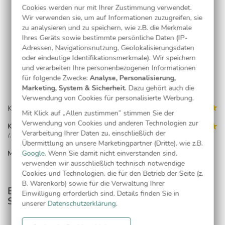
Jetzt gestalten
Cookies werden nur mit Ihrer Zustimmung verwendet.
Wir verwenden sie, um auf Informationen zuzugreifen, sie
zu analysieren und zu speichern, wie z.B. die Merkmale
Ihres Geräts sowie bestimmte persönliche Daten (IP-
Kostenlose Musterkarte
Adressen, Navigationsnutzung, Geolokalisierungsdaten
oder eindeutige Identifikationsmerkmale). Wir speichern
und verarbeiten Ihre personenbezogenen Informationen
für folgende Zwecke:
Analyse, Personalisierung,
Marketing, System & Sicherheit
. Dazu gehört auch die
Verwendung von Cookies für personalisierte Werbung.
Kundenmeinungen (1)
Mit Klick auf „Allen zustimmen” stimmen Sie der
Verwendung von Cookies und anderen Technologien zur
Katja Eckert
Verarbeitung Ihrer Daten zu, einschließlich der
(, 18.12.22)
Übermittlung an unsere Marketingpartner (Dritte), wie z.B.
Schnell, unkompliziert und super Qualität. Gerne wieder
MEHR LESEN...
Google
. Wenn Sie damit nicht einverstanden sind,
verwenden wir ausschließlich technisch notwendige
Cookies und Technologien, die für den Betrieb der Seite (z.
B. Warenkorb) sowie für die Verwaltung Ihrer
Entdecken Sie passende Produkte aus dieser
Einwilligung erforderlich sind. Details finden Sie in
Serie
unserer
Datenschutzerklärung
.