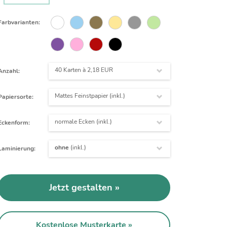
Farbvarianten:
40 Karten à
2,18 EUR
Anzahl:
Mattes Feinstpapier (inkl.)
Papiersorte:
normale Ecken (inkl.)
Eckenform:
ohne
(inkl.)
Laminierung:
Jetzt gestalten
Kostenlose Musterkarte