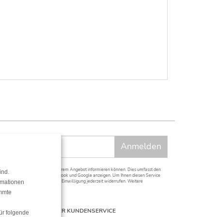
t neuesten Informationen aus unserem Angebot informieren können. Dies umfasst den
ind.
f anderen Plattformen wie Facebook und Google anzeigen. Um Ihnen diesen Service
 erforderlich. Sie können diese Einwilligung jederzeit widerrufen. Weitere
rmationen
immte
UNSER KUNDENSERVICE
ür folgende