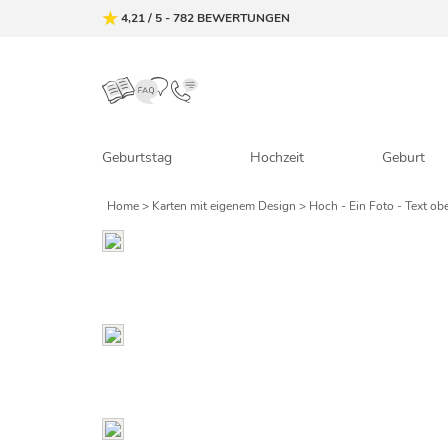
4,21
/
5
-
782
BEWERTUNGEN
Geburtstag
Hochzeit
Geburt
Home
>
Karten mit eigenem Design
> Hoch - Ein Foto - Text ob