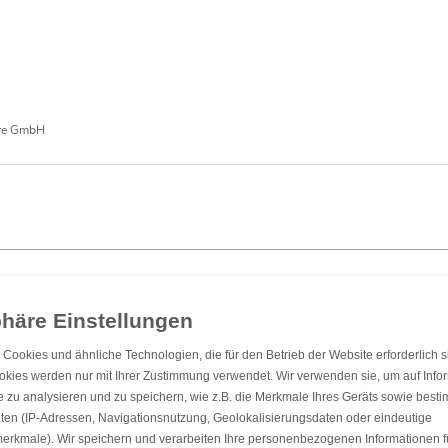
re GmbH
Einwilligung zur Datennutzung für Marketingzwecke:
Hiermit willigen Sie ein, dass wir Sie mi
Cookies und ähnliche Technologien, die für den Betrieb der Website erforderlich s
Versand unseres Newsletters. Zudem können wir Ihnen Produktinformationen zu Ihren Interessen au
anbieten zu können, nutzen wir Ihre personenbezogenen Daten und teilen diese auch mit Dritten, wenn
okies werden nur mit Ihrer Zustimmung verwendet. Wir verwenden sie, um auf Info
Informationen erhalten Sie in unserer Datenschutzerklärung.
ie zu analysieren und zu speichern, wie z.B. die Merkmale Ihres Geräts sowie best
ten (IP-Adressen, Navigationsnutzung, Geolokalisierungsdaten oder eindeutige
EINFACHE UND SICHERE BEZAHLUNG
smerkmale). Wir speichern und verarbeiten Ihre personenbezogenen Informationen f