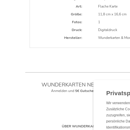
Art:
Flache Karte
Größe:
11,8 cm x 16,6 cm
Fotos:
1
Druck:
Digitaldruck
Hersteller:
Wunderkarten & Mo
WUNDERKARTEN NEWSLETTER
Anmelden und
5€ Gutschein
** sichern!
Wir verwenden 
Zusätzliche Co
zuzugreifen, s
persönliche Da
ÜBER WUNDERKARTEN
Identifikation